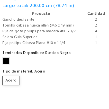
Largo total: 200.00 cm (78.74 in)
Producto
Cantidad
Gancho deslizante
2
Tornillo cabeza hueca allen (M6 x 19 mm)
2
Pija de gota phillips para madera #10 x 1/2
4
Solera Guía Superior
1
Pija phillips Cabeza Plana #10 x 1-1/4
1
Teminados Disponibles: Rústico Negro
Rústico
Negro
Tipo de material: Acero
Acero